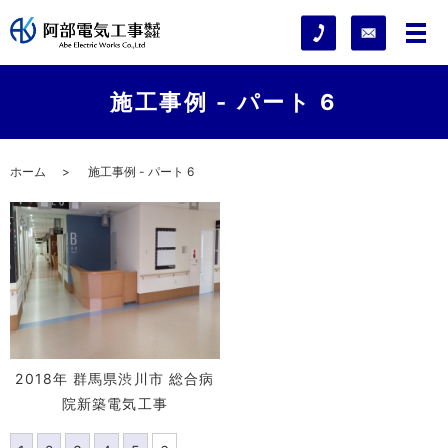
施工事例 - パート 6
ホーム
施工事例 - パート 6
2018年 群馬県渋川市 総合病
院新築電気工事